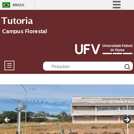
BRASIL
Simplifique!
Tutoria
Comunica BR
Campus Florestal
Participe
Acesso à informação
Legislação
Canais
☰