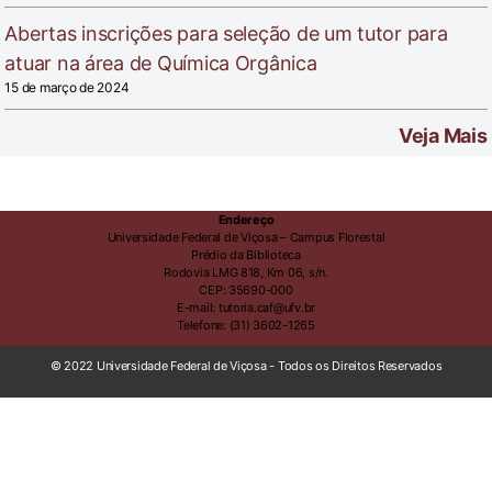
Abertas inscrições para seleção de um tutor para
atuar na área de Química Orgânica
15 de março de 2024
Veja Mais
Endereço
Universidade Federal de Viçosa – Campus Florestal
Prédio da Biblioteca
Rodovia LMG 818, Km 06, s/n.
CEP: 35690-000
E-mail: tutoria.caf@ufv.br
Telefone: (31) 3602-1265
© 2022 Universidade Federal de Viçosa - Todos os Direitos Reservados